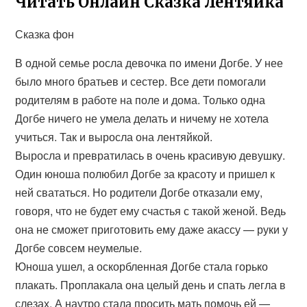
Читать Онлайн Сказка Лентяйка
Сказка фон
В одной семье росла девочка по имени Догбе. У нее
было много братьев и сестер. Все дети помогали
родителям в работе на поле и дома. Только одна
Догбе ничего не умела делать и ничему не хотела
учиться. Так и выросла она лентяйкой.
Выросла и превратилась в очень красивую девушку.
Один юноша полюбил Догбе за красоту и пришел к
ней свататься. Но родители Догбе отказали ему,
говоря, что не будет ему счастья с такой женой. Ведь
она не сможет приготовить ему даже акассу — руки у
Догбе совсем неумелые.
Юноша ушел, а оскорбленная Догбе стала горько
плакать. Проплакала она целый день и спать легла в
слезах. А наутро стала просить мать помочь ей —