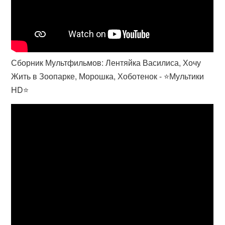
Сборник Мультфильмов: Лентяйка Василиса, Хочу
Жить в Зоопарке, Морошка, Хоботенок - ⭐Мультики
HD⭐