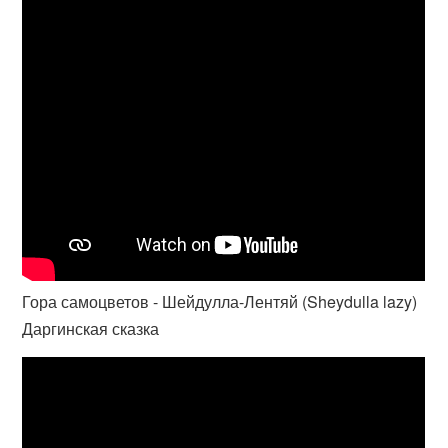
Гора самоцветов - Шейдулла-Лентяй (Sheydulla lazy)
Даргинская сказка