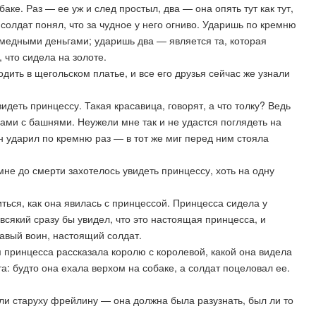
аке. Раз — ее уж и след простыл, два — она опять тут как тут,
 солдат понял, что за чудное у него огниво. Ударишь по кремню
с медными деньгами; ударишь два — является та, которая
 что сидела на золоте.
дить в щегольском платье, и все его друзья сейчас же узнали
 видеть принцессу. Такая красавица, говорят, а что толку? Ведь
нами с башнями. Неужели мне так и не удастся поглядеть на
он ударил по кремню раз — в тот же миг перед ним стояла
мне до смерти захотелось увидеть принцессу, хоть на одну
иться, как она явилась с принцессой. Принцесса сидела у
 всякий сразу бы увидел, что это настоящая принцесса, и
равый воин, настоящий солдат.
м принцесса рассказала королю с королевой, какой она видела
а: будто она ехала верхом на собаке, а солдат поцеловал ее.
ли старуху фрейлину — она должна была разузнать, был ли то