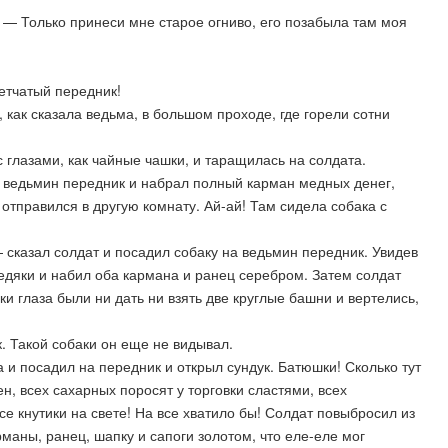
. — Только принеси мне старое огниво, его позабыла там моя
етчатый передник!
, как сказала ведьма, в большом проходе, где горели сотни
с глазами, как чайные чашки, и таращилась на солдата.
а ведьмин передник и набрал полный карман медных денег,
 отправился в другую комнату. Ай-ай! Там сидела собака с
 сказал солдат и посадил собаку на ведьмин передник. Увидев
медяки и набил оба кармана и ранец серебром. Затем солдат
ки глаза были ни дать ни взять две круглые башни и вертелись,
. Такой собаки он еще не видывал.
да и посадил на передник и открыл сундук. Батюшки! Сколько тут
ен, всех сахарных поросят у торговки сластями, всех
е кнутики на свете! На все хватило бы! Солдат повыбросил из
маны, ранец, шапку и сапоги золотом, что еле-еле мог