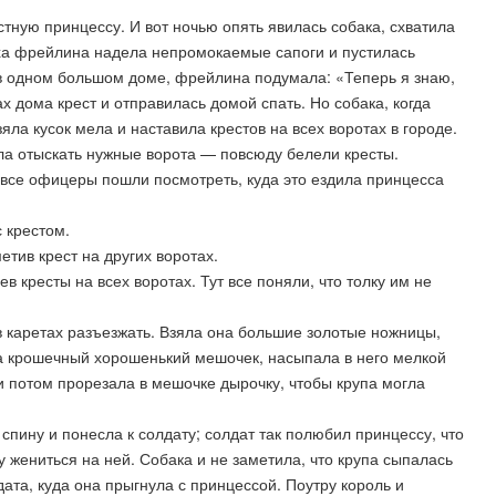
стную принцессу. И вот ночью опять явилась собака, схватила
уха фрейлина надела непромокаемые сапоги и пустилась
й в одном большом доме, фрейлина подумала: «Теперь я знаю,
ах дома крест и отправилась домой спать. Но собака, когда
зяла кусок мела и наставила крестов на всех воротах в городе.
ла отыскать нужные ворота — повсюду белели кресты.
 все офицеры пошли посмотреть, куда это ездила принцесса
с крестом.
етив крест на других воротах.
в кресты на всех воротах. Тут все поняли, что толку им не
 каретах разъезжать. Взяла она большие золотые ножницы,
ла крошечный хорошенький мешочек, насыпала в него мелкой
и потом прорезала в мешочке дырочку, чтобы крупа могла
спину и понесла к солдату; солдат так полюбил принцессу, что
у жениться на ней. Собака и не заметила, что крупа сыпалась
дата, куда она прыгнула с принцессой. Поутру король и