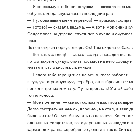
— Я не возьму с тебя ни полушки! — сказала ведьма
бабушка, когда спускалась в последний раз.
— Ну, обвязывай меня веревкой! — приказал солдат.
— Готово! — сказала ведьма. — А вот и мой синий кл
Солдат влез на дерево, спустился в дупло и очутился
ламп.
Вот он открыл первую дверь. Ох! Там сидела собака 
— Вот так молодец! — сказал солдат, посадил пса н
потом закрыл сундук, опять посадил на него собаку и
глазами, как мельничные колеса.
— Нечего тебе таращиться на меня, глаза заболят! —
в сундуке огромную кучу серебра, он выбросил все 
пошел в третью комнату. Фу ты пропасть! У этой соба
точно колеса.
— Мое почтение! — сказал солдат и взял под козырек
Долго смотреть на нее он, впрочем, не стал, а взял 
было золота! Он мог бы купить на него весь Копенгаг
оловянных солдатиков, всех деревянных лошадок и вс
карманов и ранца серебряные деньги и так набил кар