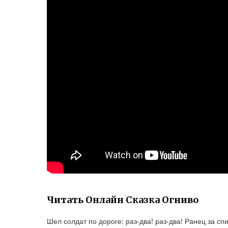
Читать Онлайн Сказка Огниво
Шел солдат по дороге: раз-два! раз-два! Ранец за сп