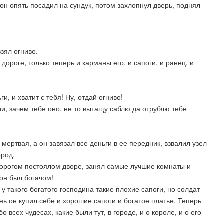
 он опять посадил на сундук, потом захлопнул дверь, поднял
взял огниво.
дороге, только теперь и карманы его, и сапоги, и ранец, и
, и хватит с тебя! Ну, отдай огниво!
ри, зачем тебе оно, не то вытащу саблю да отрублю тебе
мертвая, а он завязал все деньги в ее передник, взвалил узел
ород.
дорогом постоялом дворе, занял самые лучшие комнаты и
он был богачом!
 у такого богатого господина такие плохие сапоги, но солдат
нь он купил себе и хорошие сапоги и богатое платье. Теперь
всех чудесах, какие были тут, в городе, и о короле, и о его