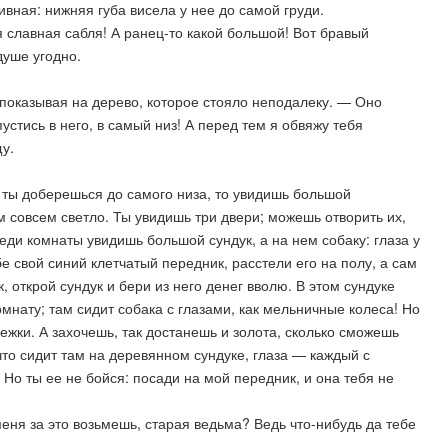
вная: нижняя губа висела у нее до самой груди.
 славная сабля! А ранец-то какой большой! Вот бравый
душе угодно.
показывая на дерево, которое стояло неподалеку. — Оно
пустись в него, в самый низ! А перед тем я обвяжу тебя
щу.
а ты доберешься до самого низа, то увидишь большой
м совсем светло. Ты увидишь три двери; можешь отворить их,
еди комнаты увидишь большой сундук, а на нем собаку: глаза у
е свой синий клетчатый передник, расстели его на полу, а сам
, открой сундук и бери из него денег вволю. В этом сундуке
мнату; там сидит собака с глазами, как мельничные колеса! Но
нежки. А захочешь, так достанешь и золота, сколько сможешь
 что сидит там на деревянном сундуке, глаза — каждый с
Но ты ее не бойся: посади на мой передник, и она тебя не
еня за это возьмешь, старая ведьма? Ведь что-нибудь да тебе