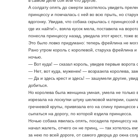
в самом деле сон или что другое.
А солдату опять до смерти захотелось увидеть преле
принцессу и помчалась с ней во всю прыть, но стар
вдогонку. Увидав, что собака скрылась с принцессо
где их найти!», взяла кусок мела, поставила на ворот
понесла принцессу назад, увидала этот крест, тоже в
Это было ловко придумано: теперь фрейлина не мог
Рано утром король с королевой, старуха фрейлина и
ночью.
— Вот куда! — сказал король, увидев первые ворота 
— Нет, вот куда, муженек! — возразила королева, зам
— Да и здесь крест и здесь! — зашумели другие, увиде
добиться.
Но королева была женщина умная, умела не только в
изрезала на лоскутки штуку шелковой материи, сши
гречневой крупы, привязала его на спину принцессе 
сыпаться на дорогу, по которой ездила принцесса.
Ночью собака явилась опять, посадила принцессу на 
начал жалеть, отчего он не принц, — так хотелось ем
за нею по всей дороге, от самого дворца до окна сол