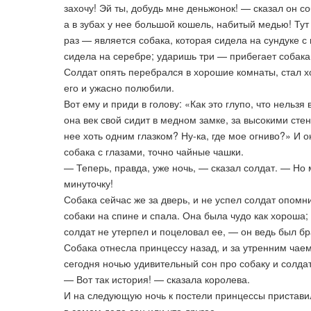
захочу! Эй ты, добудь мне деньжонок! — сказал он соб
а в зубах у нее большой кошель, набитый медью! Тут
раз — является собака, которая сидела на сундуке 
сидела на серебре; ударишь три — прибегает собака,
Солдат опять перебрался в хорошие комнаты, стал хо
его и ужасно полюбили.
Вот ему и приди в голову: «Как это глупо, что нельзя
она век свой сидит в медном замке, за высокими сте
нее хоть одним глазком? Ну-ка, где мое огниво?» И 
собака с глазами, точно чайные чашки.
— Теперь, правда, уже ночь, — сказал солдат. — Но 
минуточку!
Собака сейчас же за дверь, и не успел солдат опомн
собаки на спине и спала. Она была чудо как хороша;
солдат не утерпел и поцеловал ее, — он ведь был б
Собака отнесла принцессу назад, и за утренним чае
сегодня ночью удивительный сон про собаку и солдат
— Вот так история! — сказала королева.
И на следующую ночь к постели принцессы пристави