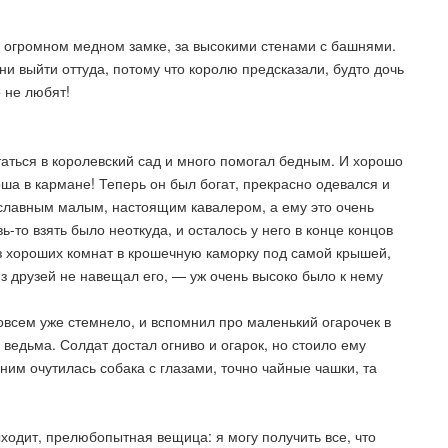
в огромном медном замке, за высокими стенами с башнями.
 ни выйти оттуда, потому что королю предсказали, будто дочь
о не любят!
ататься в королевский сад и много помогал бедным. И хорошо
роша в кармане! Теперь он был богат, прекрасно одевался и
 славным малым, настоящим кавалером, а ему это очень
вь-то взять было неоткуда, и осталось у него в конце концов
з хороших комнат в крошечную каморку под самой крышей,
из друзей не навещал его, — уж очень высоко было к нему
 совсем уже стемнело, и вспомнил про маленький огарочек в
о ведьма. Солдат достал огниво и огарок, но стоило ему
 ним очутилась собака с глазами, точно чайные чашки, та
ыходит, прелюбопытная вещица: я могу получить все, что