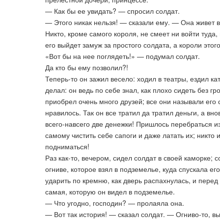
— Как бы ее увидать? — спросил солдат.
— Этого никак нельзя! — сказали ему. — Она живет 
Никто, кроме самого короля, не смеет ни войти туда,
его выйдет замуж за простого солдата, а короли этог
«Вот бы на нее поглядеть!» — подумал солдат.
Да кто бы ему позволил?!
Теперь-то он зажил весело: ходил в театры, ездил к
делал: он ведь по себе знал, как плохо сидеть без г
приобрел очень много друзей; все они называли его
нравилось. Так он все тратил да тратил деньги, а вно
всего-навсего две денежки! Пришлось перебраться и
самому чистить себе сапоги и даже латать их; никто 
подниматься!
Раз как-то, вечером, сидел солдат в своей каморке;
огниве, которое взял в подземелье, куда спускала ег
ударить по кремню, как дверь распахнулась, и перед
самая, которую он видел в подземелье.
— Что угодно, господин? — пролаяла она.
— Вот так история! — сказал солдат. — Огниво-то, в