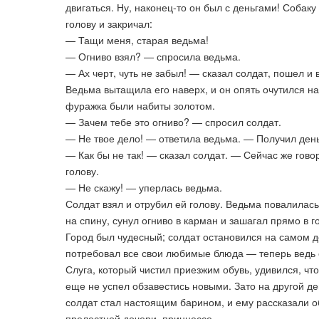
двигаться. Ну, наконец-то он был с деньгами! Собаку
голову и закричал:
— Тащи меня, старая ведьма!
— Огниво взял? — спросила ведьма.
— Ах черт, чуть не забыл! — сказал солдат, пошел и 
Ведьма вытащила его наверх, и он опять очутился на 
фуражка были набиты золотом.
— Зачем тебе это огниво? — спросил солдат.
— Не твое дело! — ответила ведьма. — Получил деньги
— Как бы не так! — сказал солдат. — Сейчас же гово
голову.
— Не скажу! — уперлась ведьма.
Солдат взял и отрубил ей голову. Ведьма повалилась 
на спину, сунул огниво в карман и зашагал прямо в г
Город был чудесный; солдат остановился на самом 
потребовал все свои любимые блюда — теперь ведь 
Слуга, который чистил приезжим обувь, удивился, что
еще не успел обзавестись новыми. Зато на другой де
солдат стал настоящим барином, и ему рассказали обо 
прелестной дочери, принцессе.