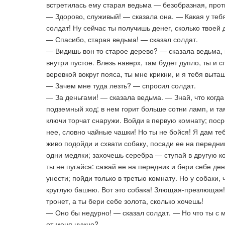
встретилась ему старая ведьма — безобразная, проти
— Здорово, служивый! — сказала она. — Какая у тебя
солдат! Ну сейчас ты получишь денег, сколько твоей 
— Спасибо, старая ведьма! — сказал солдат.
— Видишь вон то старое дерево? — сказала ведьма, 
внутри пустое. Влезь наверх, там будет дупло, ты и с
веревкой вокруг пояса, ты мне крикни, и я тебя выта
— Зачем мне туда лезть? — спросил солдат.
— За деньгами! — сказала ведьма. — Знай, что когд
подземный ход; в нем горит больше сотни ламп, и та
ключи торчат снаружи. Войди в первую комнату; поср
нее, словно чайные чашки! Но ты не бойся! Я дам теб
живо подойди и схвати собаку, посади ее на передник
одни медяки; захочешь серебра — ступай в другую ко
ты не пугайся: сажай ее на передник и бери себе де
унести; пойди только в третью комнату. Но у собаки,
круглую башню. Вот это собака! Злющая-презлющая! 
тронет, а ты бери себе золота, сколько хочешь!
— Оно бы недурно! — сказал солдат. — Но что ты с м
от меня нужно?