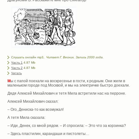
Слушать онлайн mp3,
Читает Г. Весник. Запись 2000 года.
Часть 1
4.87 Mb
Часть 2
4.87 Mb
Читать
М
ы с папой поехали на воскресенье в гости, к родным. Они жили в
маленьком городе под Москвой, и мы на электричке быстро доехали.
Дядя Алексей Михайлович и тетя Мила встретили нас на перроне.
Алексей Михайлович сказал:
– Ого, Дениска-то как возмужал!
А тетя Мила сказала:
– Иди, Денек, со мной рядом. – И спросила: – Это что за корзинка?
– Здесь пластилин, карандаши и пистолеты…