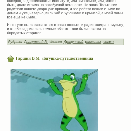
наверно, задерживалась в институте, или в магазине, или, может
быть, долго стояла на автобусной остановке. Не знаю. Только все
родители нашего двора уже пришли, и все ребята пошли с ними по
домам и уже, наверно, пили чай с бубликами и брынзой, а моей мамы
все еще не было…
И вот уже стали зажигаться в окнах огоньки, и радио заиграло музыку,
и в небе задвигались темные облака – они были похожи на
бородатых стариков…
Рубрика:
Драгунский В.
| Метки:
Драгунский
,
рассказы
,
сказки
Гаршин В.М. Лягушка-путешественница