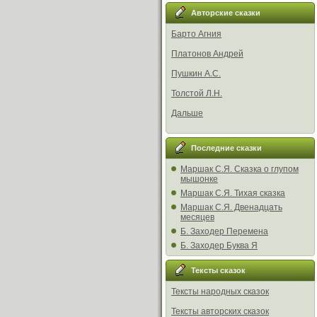
Авторские сказки
Барто Агния
Платонов Андрей
Пушкин А.С.
Толстой Л.Н.
Дальше
Последние сказки
Маршак С.Я. Сказка о глупом
мышонке
Маршак С.Я. Тихая сказка
Маршак С.Я. Двенадцать
месяцев
Б. Заходер Перемена
Б. Заходер Буква Я
Тексты сказок
Тексты народных сказок
Тексты авторских сказок