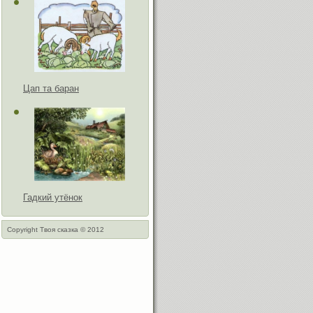
Цап та баран
Гадкий утёнок
Copyright Твоя сказка © 2012