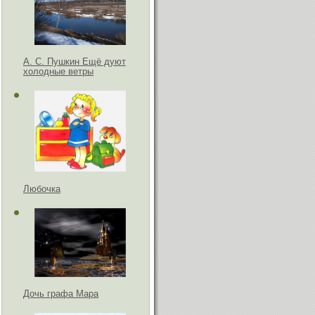
А. С. Пушкин Ещё дуют
холодные ветры
Любочка
Дочь графа Мара