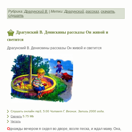
Рубрика:
Драгунский В.
| Метки:
Драгунский
,
рассказ
,
скачать
,
слушать
Драгунский В. Денискины рассказы Он живой и
светится
Драгунский В. Денискины рассказы Он живой и светится
Слушать онлайн mp3, 5:00
Читает Г. Весник. Запись 2000 года.
Скачать
5.75 Mb
Читать
О
днажды вечером я сидел во дворе, возле песка, и ждал маму. Она,