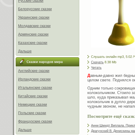
Русские сказки
Белорусские сказки
Украинские сказки
Молдавские сказки
Армянские сказки
Казахские сказки
Дальше
Слушать онлайн mp3, 5:02 /Ч
Сказки народов мира
Скачать
8.38 Mb
Читать
Английские сказки
Д
авным-давно жил бедный
Ирландские сказки
целом свете. Поднялся он
Итальянские сказки
Одним только сокровищ
колокольчиком. Стоило з
Китайские сказки
шло, куда приказывал ма
колокольчик в дупло дер
Немецкие сказки
чудным звоном, не напали
Польские сказки
Посмотрите ещё сказк
Французские сказки
Анни Шмидт Виплала. Прикл
Дальше
Драгунский В. Денискины ра