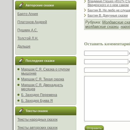
Владимир Глоцер «Кто?» Сти
Введенского и о нем самом
Авторские сказки
Бахтин В. Не любо не слуш
Барто Агния
Бахтин В. Докучные сказки
Рубрика:
Молдавские ска
Платонов Андрей
молдавские сказки
,
наро
Пушкин А.С.
Толстой Л.Н.
Оставить комментари
Дальше
Последние сказки
Маршак С.Я. Сказка о глупом
мышонке
Маршак С.Я. Тихая сказка
Маршак С.Я. Двенадцать
месяцев
Б. Заходер Перемена
Б. Заходер Буква Я
Тексты сказок
Тексты народных сказок
Тексты авторских сказок
Отправить