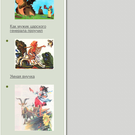
Как мужик царского
генерала проучил
Умная внучка