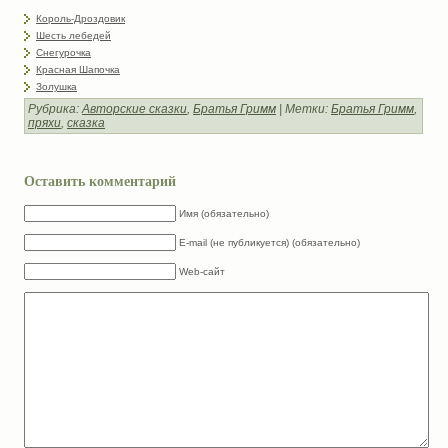
Король-Дроздовик
Шесть лебедей
Снегурочка
Красная Шапочка
Золушка
Рубрика:
Авторские сказки
,
Братья Гримм
| Метки:
Братья Гримм
,
пряхи
,
сказка
Оставить комментарий
Имя (обязательно)
E-mail (не публикуется) (обязательно)
Web-сайт