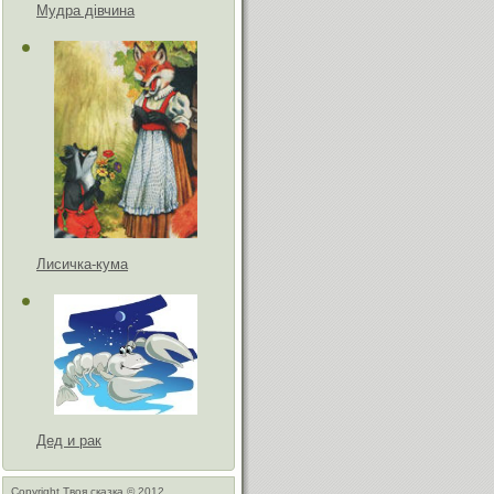
Мудра дівчина
Лисичка-кума
Дед и рак
Copyright Твоя сказка © 2012