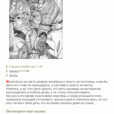
Слушать онлайн mp3, 7:20
Скачать
6.15 Mb
Читать
Ж
ила-была на свете девица-ленивица и прясть не охотница, и как бы
мать ее к тому ни принуждала, а заставить прясть не могла.
Наконец, и до того дело дошло, что мать однажды не вытерпела,
рассердилась и побила дочку, а та стала голосом плакать.
Как раз в это время ехала мимо королева, и когда услышала плач,
приказала лошадей остановить, вошла в дом и спросила мать, за что
она так бьет свою дочь, что ее крики слышны даже на улице…
Посмотрите ещё сказки: