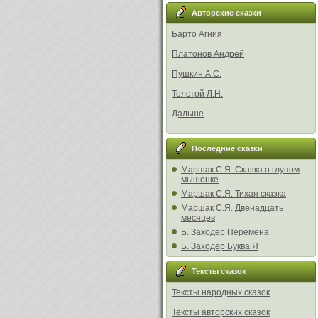
Авторские сказки
Барто Агния
Платонов Андрей
Пушкин А.С.
Толстой Л.Н.
Дальше
Последние сказки
Маршак С.Я. Сказка о глупом
мышонке
Маршак С.Я. Тихая сказка
Маршак С.Я. Двенадцать
месяцев
Б. Заходер Перемена
Б. Заходер Буква Я
Тексты сказок
Тексты народных сказок
Тексты авторских сказок