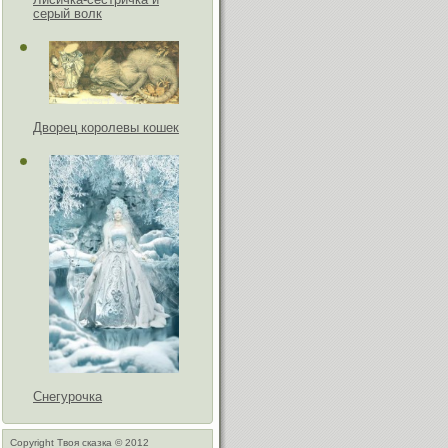
серый волк
Дворец королевы кошек
Снегурочка
Copyright Твоя сказка © 2012