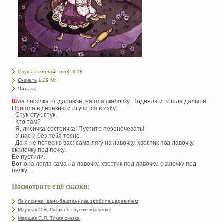
Слушать онлайн mp3, 3:18
Скачать
1.39 Mb
Читать
Ш
ла лисичка по дорожке, нашла скалочку. Подняла и пошла дальше.
Пришла в деревню и стучится в избу:
- Стук-стук-стук!
- Кто там?
- Я, лисичка-сестричка! Пустите переночевать!
- У нас и без тебя тесно.
- Да я не потесню вас: сама лягу на лавочку, хвостик под лавочку,
скалочку под печку.
Её пустили.
Вот она легла сама на лавочку, хвостик под лавочку, скалочку под
печку…
Посмотрите ещё сказки:
Як лисичка Івана-баштанника зробила царевичем
Маршак С.Я. Сказка о глупом мышонке
Маршак С.Я. Тихая сказка