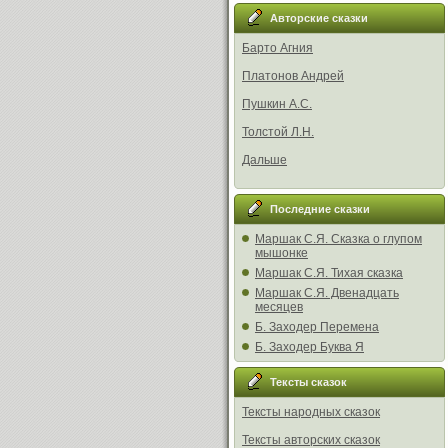
Авторские сказки
Барто Агния
Платонов Андрей
Пушкин А.С.
Толстой Л.Н.
Дальше
Последние сказки
Маршак С.Я. Сказка о глупом
мышонке
Маршак С.Я. Тихая сказка
Маршак С.Я. Двенадцать
месяцев
Б. Заходер Перемена
Б. Заходер Буква Я
Тексты сказок
Тексты народных сказок
Тексты авторских сказок