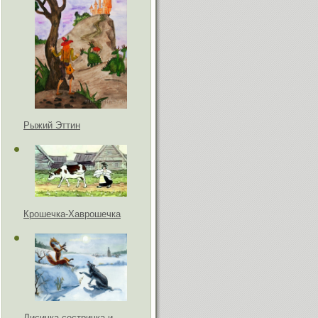
Рыжий Эттин
Крошечка-Хаврошечка
Лисичка-сестричка и