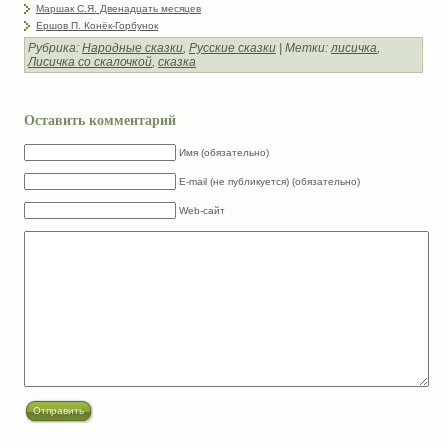
Маршак С.Я. Двенадцать месяцев
Ершов П. Конёк-Горбунок
Рубрика:
Народные сказки
,
Русские сказки
| Метки:
лисичка
,
Лисичка со скалочкой
,
сказка
Оставить комментарий
Имя (обязательно)
E-mail (не публикуется) (обязательно)
Web-сайт
Отправить