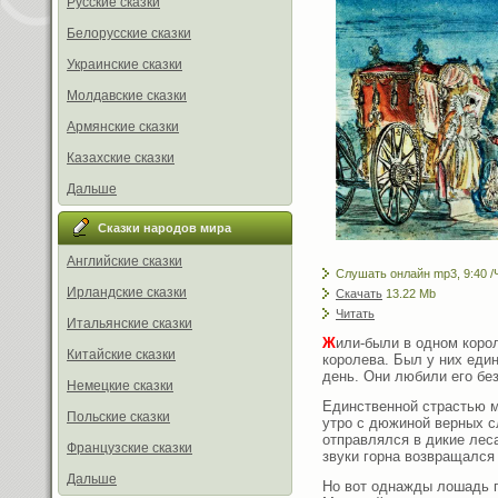
Русские сказки
Белорусские сказки
Украинские сказки
Молдавские сказки
Армянские сказки
Казахские сказки
Дальше
Сказки народов мира
Английские сказки
Слушать онлайн mp3, 9:40 /
Ирландские сказки
Скачать
13.22 Mb
Читать
Итальянские сказки
Ж
или-были в одном коро
Китайские сказки
королева. Был у них еди
день. Они любили его без
Немецкие сказки
Единственной страстью м
Польские сказки
утро с дюжиной верных с
отправлялся в дикие лес
Французские сказки
звуки горна возвращался
Дальше
Но вот однажды лошадь п