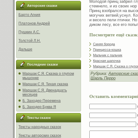
Молодой принц забрел гл
стемнело, и из своих нор
Авторские сказки
Принц взобрался на высо
Барто Агния
могучих ветвей,уснул. Ко
и весело пели птички. Но
Платонов Андрей
диком лесу, все его поп
Пушкин А.С.
Посмотрите ещё сказк
Толстой Л.Н.
Синяя борода
Дальше
Принцесса-кошка
Мальчик с пальчик
Красная шапочка
Последние сказки
Маршак С.Я. Сказка о глуп
Рубрика:
Авторские ска
Маршак С.Я. Сказка о глупом
Шарль Перро
мышонке
Маршак С.Я. Тихая сказка
Маршак С.Я. Двенадцать
месяцев
Оставить комментари
Б. Заходер Перемена
Б. Заходер Буква Я
Тексты сказок
Тексты народных сказок
Тексты авторских сказок