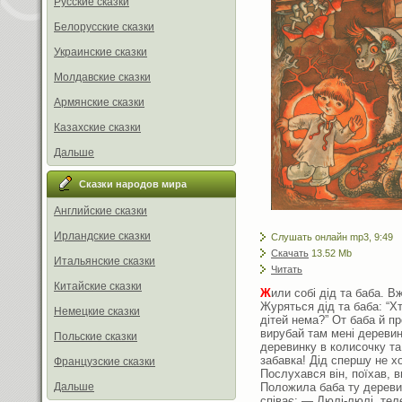
Русские сказки
Белорусские сказки
Украинские сказки
Молдавские сказки
Армянские сказки
Казахские сказки
Дальше
Сказки народов мира
Английские сказки
Ирландские сказки
Слушать онлайн mp3, 9:49
Скачать
13.52 Mb
Итальянские сказки
Читать
Китайские сказки
Ж
или собі дід та баба. Вж
Журяться дід та баба: “Х
Немецкие сказки
дітей нема?” От баба й пр
вирубай там мені деревин
Польские сказки
деревинку в колисочку та
забавка! Дід спершу не хо
Французские сказки
Послухався він, поїхав, 
Положила баба ту дереви
Дальше
співає: — Люлі-люлі, тел