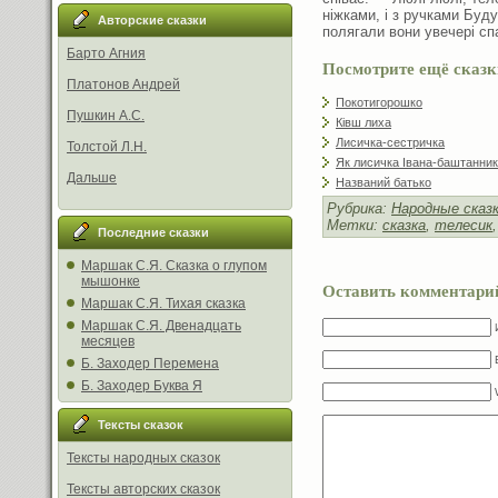
ніжками, і з ручками Буд
Авторские сказки
полягали вони увечері сп
Барто Агния
Посмотрите ещё сказк
Платонов Андрей
Покотигорошко
Пушкин А.С.
Ківш лиха
Лисичка-сестричка
Толстой Л.Н.
Як лисичка Івана-баштанни
Дальше
Названий батько
Рубрика:
Народные сказ
Метки:
сказка
,
телесик
Последние сказки
Маршак С.Я. Сказка о глупом
мышонке
Оставить комментари
Маршак С.Я. Тихая сказка
Маршак С.Я. Двенадцать
месяцев
Б. Заходер Перемена
Б. Заходер Буква Я
Тексты сказок
Тексты народных сказок
Тексты авторских сказок