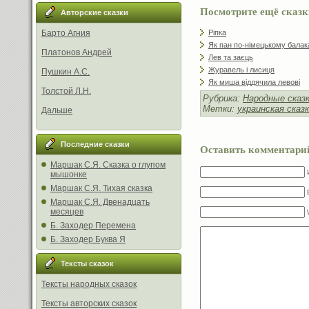
Посмотрите ещё сказк
Авторские сказки
Ріпка
Барто Агния
Як пан по-німецькому балак
Платонов Андрей
Лев та заєць
Журавель і лисиця
Пушкин А.С.
Як миша віддячила левові
Толстой Л.Н.
Рубрика:
Народные сказ
Метки:
украинская сказ
Дальше
Последние сказки
Оставить комментари
Маршак С.Я. Сказка о глупом
мышонке
Маршак С.Я. Тихая сказка
Маршак С.Я. Двенадцать
месяцев
Б. Заходер Перемена
Б. Заходер Буква Я
Тексты сказок
Тексты народных сказок
Тексты авторских сказок