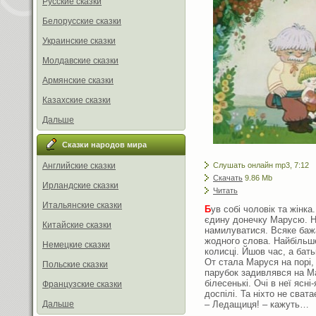
Русские сказки
Белорусские сказки
Украинские сказки
Молдавские сказки
Армянские сказки
Казахские сказки
Дальше
Сказки народов мира
Слушать онлайн mp3, 7:12
Английские сказки
Скачать
9.86 Mb
Ирландские сказки
Читать
Итальянские сказки
Б
ув собі чоловік та жінк
єдину донечку Марусю. Н
Китайские сказки
намилуватися. Всяке баж
жодного слова. Найбільш
Немецкие сказки
колисці. Йшов час, а бать
От стала Маруся на порі,
Польские сказки
парубок задивлявся на Ма
білесенькі. Очі в неї ясні
Французские сказки
доспілі. Та ніхто не сват
– Ледащиця! – кажуть…
Дальше