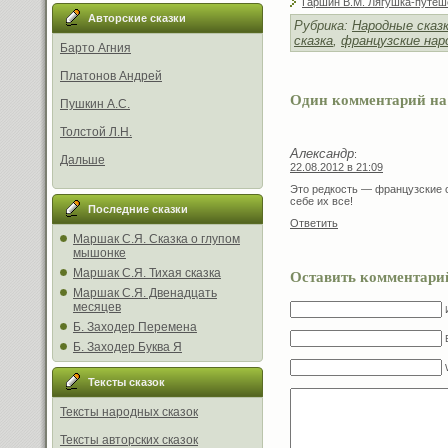
Гаршин В.М. Лягушка-путеш
Авторские сказки
Рубрика:
Народные сказ
сказка
,
французские нар
Барто Агния
Платонов Андрей
Один комментарий на
Пушкин А.С.
Толстой Л.Н.
Александр
:
Дальше
22.08.2012 в 21:09
Это редкость — французские 
себе их все!
Последние сказки
Ответить
Маршак С.Я. Сказка о глупом
мышонке
Оставить комментари
Маршак С.Я. Тихая сказка
Маршак С.Я. Двенадцать
месяцев
Б. Заходер Перемена
Б. Заходер Буква Я
Тексты сказок
Тексты народных сказок
Тексты авторских сказок