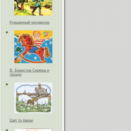
Кувшинный человечек
В. Берестов Серёжа и
гвозди
Цап та баран