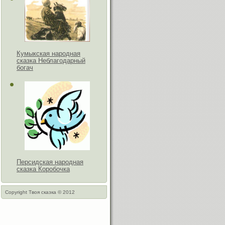
Кумыкская народная
сказка Неблагодарный
богач
Персидская народная
сказка Коробочка
Copyright Твоя сказка © 2012