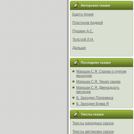
Авторские сказки
Барто Агния
Платонов Андрей
Пушкин А.С.
Толстой Л.Н.
Дальше
Последние сказки
Маршак С.Я. Сказка о глупом
мышонке
Маршак С.Я. Тихая сказка
Маршак С.Я. Двенадцать
месяцев
Б. Заходер Перемена
Б. Заходер Буква Я
Тексты сказок
Тексты народных сказок
Тексты авторских сказок