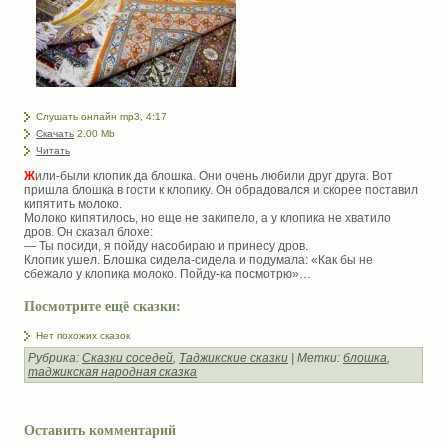
Слушать онлайн mp3, 4:17
Скачать
2.00 Mb
Читать
Ж
или-были клопик да блошка. Они очень любили друг друга. Вот
пришла блошка в гости к клопику. Он обрадовался и скорее поставил
кипятить молоко.
Молоко кипятилось, но еще не закипело, а у клопика не хватило
дров. Он сказал блохе:
— Ты посиди, я пойду насобираю и принесу дров.
Клопик ушел. Блошка сидела-сидела и подумала: «Как бы не
сбежало у клопика молоко. Пойду-ка посмотрю»…
Посмотрите ещё сказки:
Нет похожих сказок
Рубрика:
Сказки соседей
,
Таджикские сказки
| Метки:
блошка
,
таджикская народная сказка
Оставить комментарий