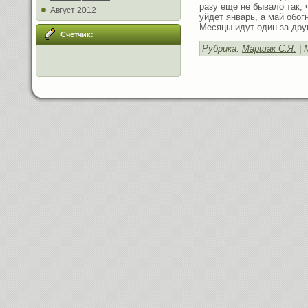
разу еще не бывало так,
Август 2012
уйдет январь, а май обог
Месяцы идут один за друг
Счётчик:
Рубрика:
Маршак С.Я.
| 