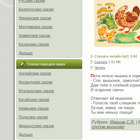
Русские сказки
Белорусские сказки
Украинские сказки
Молдавские сказки
Армянские сказки
Казахские сказки
Дальше
Слушать онлайн mp3, 3:44
Скачать
1.61 Mb
Сказки народов мира
Читать
Английские сказки
П
ела ночью мышка в норк
- Спи, мышонок, замолчи!
Ирландские сказки
Дам тебе я хлебной корки
И огарочек свечи.
Итальянские сказки
Отвечает ей мышонок:
Китайские сказки
- Голосок твой слишком т
Лучше, мама, не пищи,
Немецкие сказки
Ты мне няньку поищи!
Польские сказки
Рубрика:
Маршак С.Я.
| 
Французские сказки
глупом мышонке
Дальше