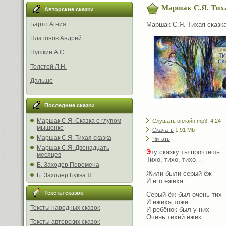
Маршак С.Я. Тиха
Авторские сказки
Маршак С.Я. Тихая сказк
Барто Агния
Платонов Андрей
Пушкин А.С.
Толстой Л.Н.
Дальше
Последние сказки
Маршак С.Я. Сказка о глупом
Слушать онлайн mp3, 4:24
мышонке
Скачать
1.91 Mb
Маршак С.Я. Тихая сказка
Читать
Маршак С.Я. Двенадцать
Э
ту сказку ты прочтёшь
месяцев
Тихо, тихо, тихо…
Б. Заходер Перемена
Жили-были серый ёж
Б. Заходер Буква Я
И его ежиха.
Тексты сказок
Серый ёж был очень тих
И ежиха тоже.
Тексты народных сказок
И ребёнок был у них -
Очень тихий ёжик.
Тексты авторских сказок